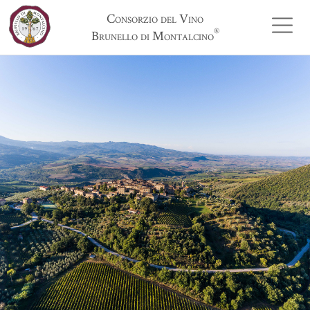
Consorzio del Vino
®
Brunello di Montalcino