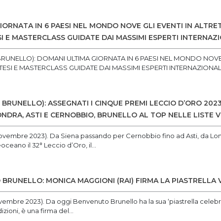
ORNATA IN 6 PAESI NEL MONDO NOVE GLI EVENTI IN ALTRET
I E MASTERCLASS GUIDATE DAI MASSIMI ESPERTI INTERNAZ
UNELLO): DOMANI ULTIMA GIORNATA IN 6 PAESI NEL MONDO NOVE GL
TESI E MASTERCLASS GUIDATE DAI MASSIMI ESPERTI INTERNAZIONALI.
 BRUNELLO): ASSEGNATI I CINQUE PREMI LECCIO D’ORO 202
DRA, ASTI E CERNOBBIO, BRUNELLO AL TOP NELLE LISTE V
 novembre 2023). Da Siena passando per Cernobbio fino ad Asti, da Lon
oceano il 32° Leccio d’Oro, il...
 BRUNELLO: MONICA MAGGIONI (RAI) FIRMA LA PIASTRELLA
ovembre 2023). Da oggi Benvenuto Brunello ha la sua ‘piastrella celeb
izioni, è una firma del...