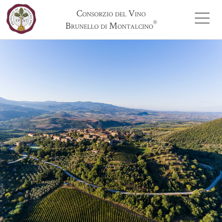
Consorzio del Vino
®
Brunello di Montalcino