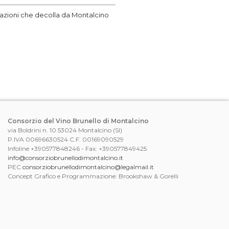
tazioni che decolla da Montalcino
Consorzio del Vino Brunello di Montalcino
via Boldrini n. 10 53024 Montalcino (SI)
P.IVA 00696630524 C.F. 00169090529
Infoline +390577848246 - Fax: +390577849425
info@consorziobrunellodimontalcino.it
PEC
consorziobrunellodimontalcino@legalmail.it
Concept Grafico e Programmazione: Brookshaw & Gorelli