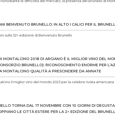
nonostante le difficoltà del mercato, la presenza del Brunello di Mont
ANI BENVENUTO BRUNELLO: IN ALTO I CALICI PER IL BRUNEL
tori sulla 32^ edizione di Benvenuto Brunello
DI MONTALCINO 2018 DI ARGIANO È IL MIGLIOR VINO DEL 
 CONSORZIO BRUNELLO): RICONOSCIMENTO ENORME PER L’AZI
A MONTALCINO QUALITÀ A PRESCINDERE DA ANNATE
alcino il miglior vino del mondo 2023 per la celebre rivista american
LLO TORNA DAL 17 NOVEMBRE CON 10 GIORNI DI DEGUSTAZIO
PIANO LE CITTÀ ESTERE PER LA 2^ EDIZIONE DEL BRUNEL