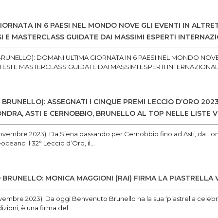
ORNATA IN 6 PAESI NEL MONDO NOVE GLI EVENTI IN ALTRET
I E MASTERCLASS GUIDATE DAI MASSIMI ESPERTI INTERNAZ
UNELLO): DOMANI ULTIMA GIORNATA IN 6 PAESI NEL MONDO NOVE GL
TESI E MASTERCLASS GUIDATE DAI MASSIMI ESPERTI INTERNAZIONALI.
 BRUNELLO): ASSEGNATI I CINQUE PREMI LECCIO D’ORO 202
DRA, ASTI E CERNOBBIO, BRUNELLO AL TOP NELLE LISTE V
 novembre 2023). Da Siena passando per Cernobbio fino ad Asti, da Lon
oceano il 32° Leccio d’Oro, il...
 BRUNELLO: MONICA MAGGIONI (RAI) FIRMA LA PIASTRELLA
ovembre 2023). Da oggi Benvenuto Brunello ha la sua ‘piastrella celeb
izioni, è una firma del...