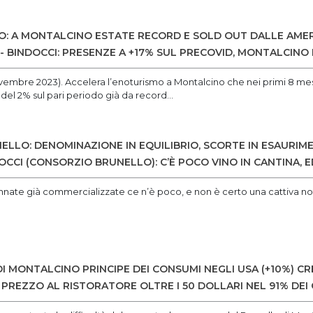
O: A MONTALCINO ESTATE RECORD E SOLD OUT DALLE AMERI
% - BINDOCCI: PRESENZE A +17% SUL PRECOVID, MONTALCIN
vembre 2023). Accelera l’enoturismo a Montalcino che nei primi 8 mesi
 del 2% sul pari periodo già da record...
LLO: DENOMINAZIONE IN EQUILIBRIO, SCORTE IN ESAURIM
CCI (CONSORZIO BRUNELLO): C’È POCO VINO IN CANTINA, E
 annate già commercializzate ce n’è poco, e non è certo una cattiva no
I MONTALCINO PRINCIPE DEI CONSUMI NEGLI USA (+10%) C
 PREZZO AL RISTORATORE OLTRE I 50 DOLLARI NEL 91% DEI 