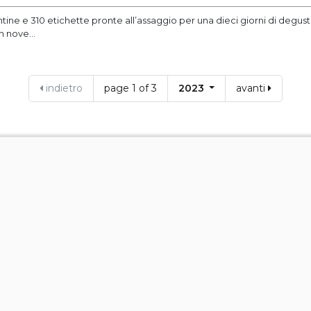
ine e 310 etichette pronte all’assaggio per una dieci giorni di degus
n nove...
indietro
page 1 of 3
2023
avanti