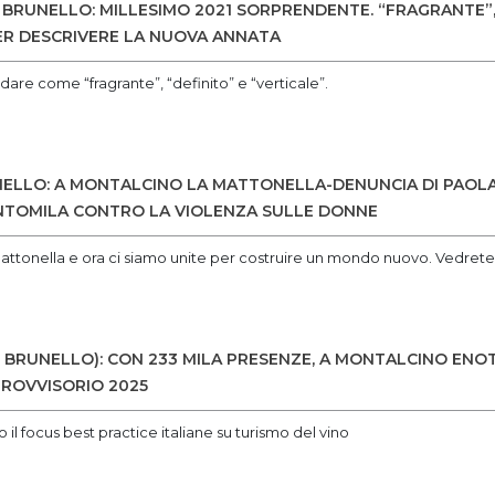
BRUNELLO: MILLESIMO 2021 SORPRENDENTE. “FRAGRANTE”, 
ER DESCRIVERE LA NUOVA ANNATA
dare come “fragrante”, “definito” e “verticale”.
LLO: A MONTALCINO LA MATTONELLA-DENUNCIA DI PAOLA
NTOMILA CONTRO LA VIOLENZA SULLE DONNE
ttonella e ora ci siamo unite per costruire un mondo nuovo. Vedrete, 
 BRUNELLO): CON 233 MILA PRESENZE, A MONTALCINO EN
 PROVVISORIO 2025
il focus best practice italiane su turismo del vino