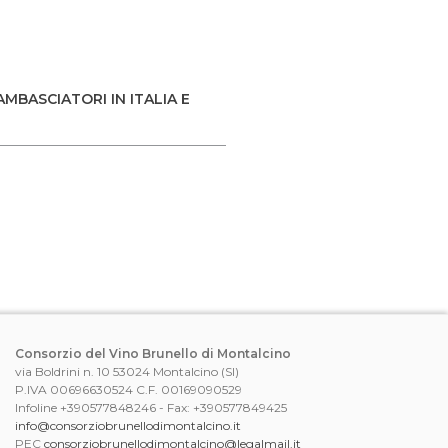
AMBASCIATORI IN ITALIA E
Consorzio del Vino Brunello di Montalcino
via Boldrini n. 10 53024 Montalcino (SI)
P.IVA 00696630524 C.F. 00169090529
Infoline +390577848246 - Fax: +390577849425
info@consorziobrunellodimontalcino.it
PEC
consorziobrunellodimontalcino@legalmail.it