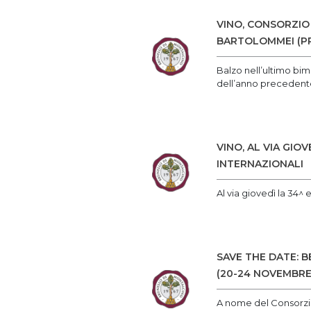
VINO, CONSORZIO
BARTOLOMMEI (PR
Balzo nell’ultimo bime
dell’anno precedent
VINO, AL VIA GI
INTERNAZIONALI
Al via giovedì la 34^
SAVE THE DATE: 
(20-24 NOVEMBRE
A nome del Consorzio