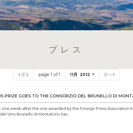
プレス
戻る
page 1 of 1
11月 2012
次へ
S PRIZE GOES TO THE CONSORZIO DEL BRUNELLO DI MONT
 one week after the one awarded by the Foreign Press Association i
del Vino Brunello di Montalcino has...