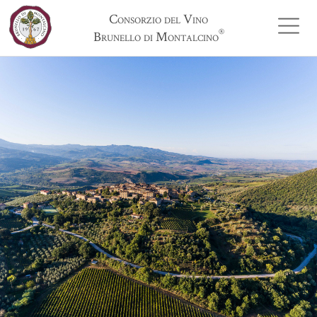
Consorzio del Vino
®
Brunello di Montalcino