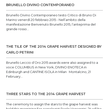
BRUNELLO DIVINO CONTEMPORANEO
Brunello Divino Contemporaneo testo Critico di Bruno Di
Marino venerdì 20 febbraio 2015 - Nell’ambito della
manifestazione Benvenuto Brunello 2015, l’anteprima del
grande rosso...
THE TILE OF THE 2014 GRAPE HARVEST DESIGNED BY
CARLO PETRINI
Brunello Leccio d’Oro 2015 awards were also assigned to a
voce COLUMBUS in New York, DIVINO ENOTECA in
Edinburgh and CANTINE ISOLA in Milan Montalcino, 21
February...
THREE STARS TO THE 2014 GRAPE HARVEST
The ceremony to assign the stars to the grape harvest was
held this mornining For oenologist Paolo Vagaggini, “it will be