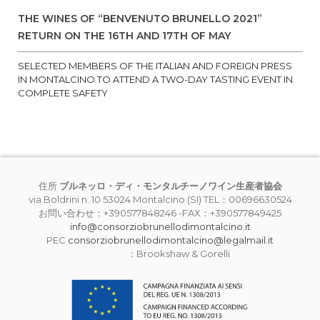
THE WINES OF “BENVENUTO BRUNELLO 2021”
RETURN ON THE 16TH AND 17TH OF MAY
SELECTED MEMBERS OF THE ITALIAN AND FOREIGN PRESS
IN MONTALCINO TO ATTEND A TWO-DAY TASTING EVENT IN
COMPLETE SAFETY
住所
ブルネッロ・ディ・モンタルチーノワイン生産者協会
via Boldrini n. 10 53024 Montalcino (SI) TEL：00696630524
お問い合わせ：+390577848246 -FAX：+390577849425
info@consorziobrunellodimontalcino.it
PEC
consorziobrunellodimontalcino@legalmail.it
：Brookshaw & Gorelli