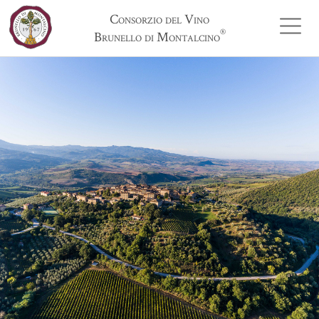
Consorzio del Vino
®
Brunello di Montalcino