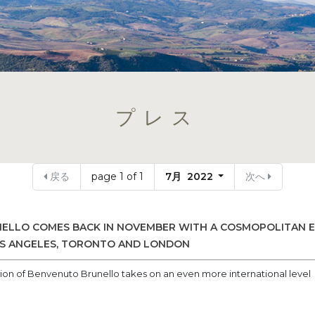
プレス
戻る
page 1 of 1
7月 2022
次へ
ELLO COMES BACK IN NOVEMBER WITH A COSMOPOLITAN 
OS ANGELES, TORONTO AND LONDON
ition of Benvenuto Brunello takes on an even more international level