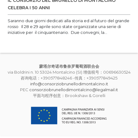
IL CONSORZIO DEL BRUNELLO DI MONTALCINO
CELEBRA I 50 ANNI
Saranno due giorni dedicati alla storia ed al futuro del grande
rosso Il 28 e 29 aprile sono state organizzate una serie di
iniziative per il cinquantenario. Due convegni, la...
蒙塔尔奇诺布鲁奈罗葡萄酒联合会
via Boldrini n. 10 53024 Montalcino (SI) 增值税号：00696630524
咨询电话：+390577848246 -传真：+390577849425
info@consorziobrunellodimontalcino.it
PEC
consorziobrunellodimontalcino@legalmail.it
平面与程序创意：Brookshaw & Gorelli