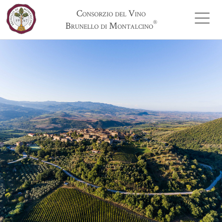
Consorzio del Vino
®
Brunello di Montalcino