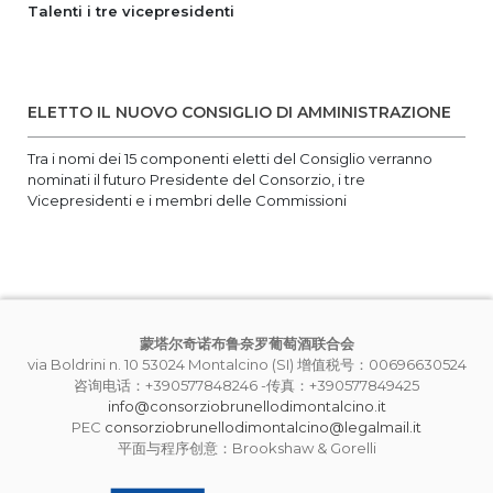
Talenti i tre vicepresidenti
ELETTO IL NUOVO CONSIGLIO DI AMMINISTRAZIONE
Tra i nomi dei 15 componenti eletti del Consiglio verranno
nominati il futuro Presidente del Consorzio, i tre
Vicepresidenti e i membri delle Commissioni
蒙塔尔奇诺布鲁奈罗葡萄酒联合会
via Boldrini n. 10 53024 Montalcino (SI) 增值税号：00696630524
咨询电话：+390577848246 -传真：+390577849425
info@consorziobrunellodimontalcino.it
PEC
consorziobrunellodimontalcino@legalmail.it
平面与程序创意：Brookshaw & Gorelli