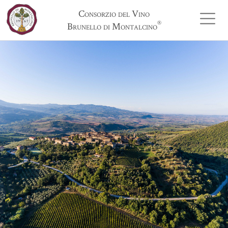
Consorzio del Vino
®
Brunello di Montalcino