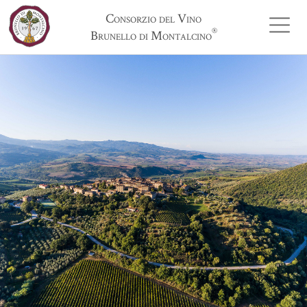
Consorzio del Vino
®
Brunello di Montalcino