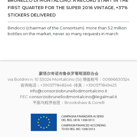
BRUNELLO DI MONTALCINO: A RECORD START IN THE
FIRST QUARTER FOR THE SUPER 2016 VINTAGE, +37%
STICKERS DELIVERED
Bindocci (chairman of the Consortium): more than 5.2 million
bottles on the market, never so many requests in march
蒙塔尔奇诺布鲁奈罗葡萄酒联合会
via Boldrini n. 10 53024 Montalcino (SI) 增值税号：00696630524
咨询电话：+390577848246 -传真：+390577849425
info@consorziobrunellodimontalcino.it
PEC
consorziobrunellodimontalcino@legalmail.it
平面与程序创意：Brookshaw & Gorelli