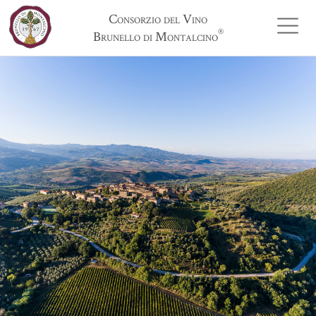
Consorzio del Vino
®
Brunello di Montalcino