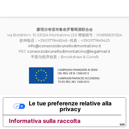
蒙塔尔奇诺布鲁奈罗葡萄酒联合会
via Boldrini n. 10 53024 Montalcino (SI) 增值税号：00696630524
咨询电话：+390577848246 -传真：+390577849425
info@consorziobrunellodimontalcino.it
PEC
consorziobrunellodimontalcino@legalmail.it
平面与程序创意：Brookshaw & Gorelli
Le tue preferenze relative alla
privacy
Informativa sulla raccolta