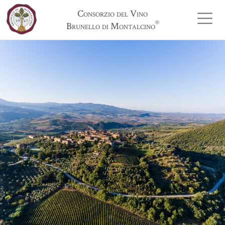
Consorzio del Vino
®
Brunello di Montalcino