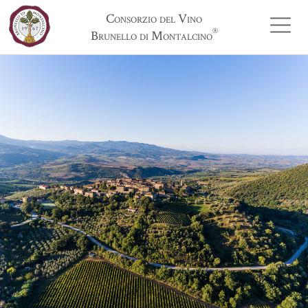
Consorzio del Vino
®
Brunello di Montalcino