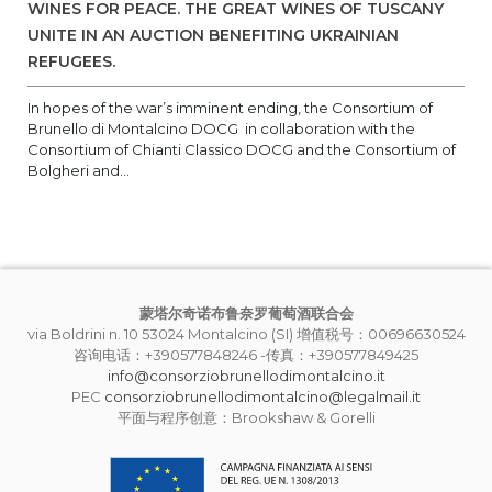
WINES FOR PEACE. THE GREAT WINES OF TUSCANY
UNITE IN AN AUCTION BENEFITING UKRAINIAN
REFUGEES.
In hopes of the war’s imminent ending, the Consortium of
Brunello di Montalcino DOCG in collaboration with the
Consortium of Chianti Classico DOCG and the Consortium of
Bolgheri and...
蒙塔尔奇诺布鲁奈罗葡萄酒联合会
via Boldrini n. 10 53024 Montalcino (SI) 增值税号：00696630524
咨询电话：+390577848246 -传真：+390577849425
info@consorziobrunellodimontalcino.it
PEC
consorziobrunellodimontalcino@legalmail.it
平面与程序创意：Brookshaw & Gorelli