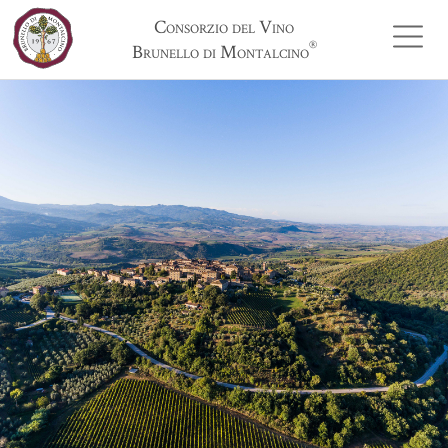
Consorzio del Vino
®
Brunello di Montalcino