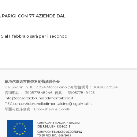
PARIGI CON 77 AZIENDE DAL
9 al 11 febbraio sarà per il secondo
蒙塔尔奇诺布鲁奈罗葡萄酒联合会
via Boldrini n. 10 53024 Montalcino (SI) 增值税号：00696630524
咨询电话：+390577848246 -传真：+390577849425
info@consorziobrunellodimontalcino.it
PEC
consorziobrunellodimontalcino@legalmail.it
平面与程序创意：Brookshaw & Gorelli