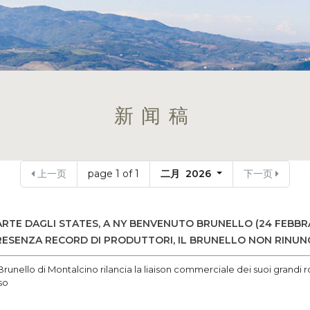
新闻稿
上一页
page 1 of 1
二月 2026
下一页
RTE DAGLI STATES, A NY BENVENUTO BRUNELLO (24 FEBBRAI
ESENZA RECORD DI PRODUTTORI, IL BRUNELLO NON RINUNC
Brunello di Montalcino rilancia la liaison commerciale dei suoi grandi ros
so