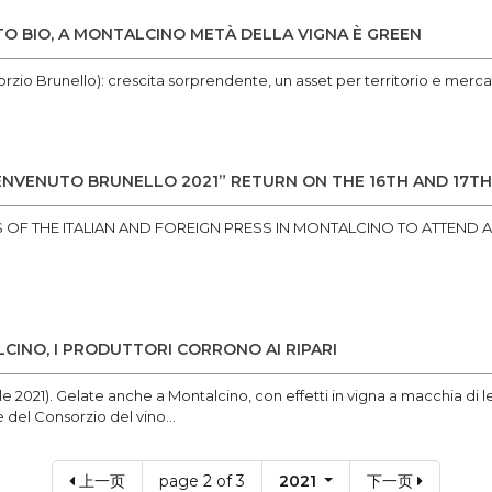
O BIO, A MONTALCINO METÀ DELLA VIGNA È GREEN
rzio Brunello): crescita sorprendente, un asset per territorio e merca
ENVENUTO BRUNELLO 2021” RETURN ON THE 16TH AND 17TH
OF THE ITALIAN AND FOREIGN PRESS IN MONTALCINO TO ATTEND A
CINO, I PRODUTTORI CORRONO AI RIPARI
ile 2021). Gelate anche a Montalcino, con effetti in vigna a macchia di 
 del Consorzio del vino...
上一页
page 2 of 3
2021
下一页