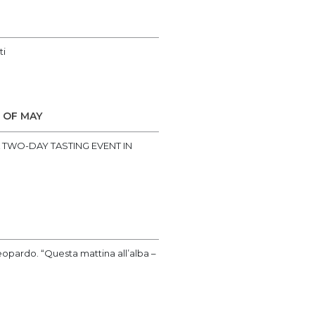
ti
 OF MAY
 TWO-DAY TASTING EVENT IN
leopardo. “Questa mattina all’alba –