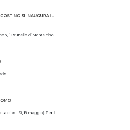
GOSTINO SI INAUGURA IL
do, il Brunello di Montalcino.
E
ondo
’UOMO
no - SI, 19 maggio). Per il