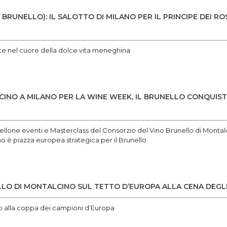
BRUNELLO): IL SALOTTO DI MILANO PER IL PRINCIPE DEI R
ate nel cuore della dolce vita meneghina
CINO A MILANO PER LA WINE WEEK, IL BRUNELLO CONQUIS
ellone eventi e Masterclass del Consorzio del Vino Brunello di Montal
no è piazza europea strategica per il Brunello.
ELLO DI MONTALCINO SUL TETTO D’EUROPA ALLA CENA DEGL
o alla coppa dei campioni d’Europa