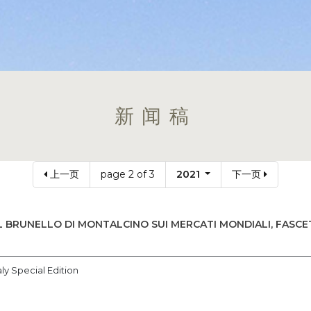
新闻稿
上一页
page 2 of 3
2021
下一页
L BRUNELLO DI MONTALCINO SUI MERCATI MONDIALI, FASCET
taly Special Edition