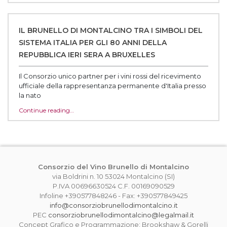
IL BRUNELLO DI MONTALCINO TRA I SIMBOLI DEL
SISTEMA ITALIA PER GLI 80 ANNI DELLA
REPUBBLICA IERI SERA A BRUXELLES
Il Consorzio unico partner per i vini rossi del ricevimento
ufficiale della rappresentanza permanente d'Italia presso
la nato‌
Continue reading…
Consorzio del Vino Brunello di Montalcino
via Boldrini n. 10 53024 Montalcino (SI)
P.IVA 00696630524 C.F. 00169090529
Infoline +390577848246 - Fax: +390577849425
info@consorziobrunellodimontalcino.it
PEC
consorziobrunellodimontalcino@legalmail.it
Concept Grafico e Programmazione: Brookshaw & Gorelli