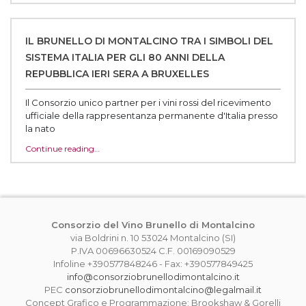
IL BRUNELLO DI MONTALCINO TRA I SIMBOLI DEL
SISTEMA ITALIA PER GLI 80 ANNI DELLA
REPUBBLICA IERI SERA A BRUXELLES
Il Consorzio unico partner per i vini rossi del ricevimento
ufficiale della rappresentanza permanente d'Italia presso
la nato‌
Continue reading…
Consorzio del Vino Brunello di Montalcino
via Boldrini n. 10 53024 Montalcino (SI)
P.IVA 00696630524 C.F. 00169090529
Infoline +390577848246 - Fax: +390577849425
info@consorziobrunellodimontalcino.it
PEC
consorziobrunellodimontalcino@legalmail.it
Concept Grafico e Programmazione: Brookshaw & Gorelli