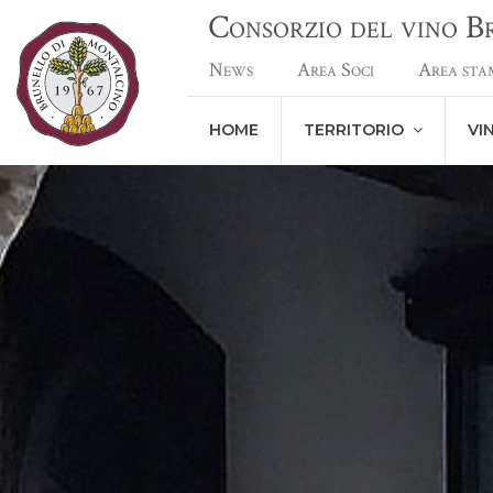
Consorzio del vino 
News
Area Soci
Area sta
HOME
TERRITORIO
VI