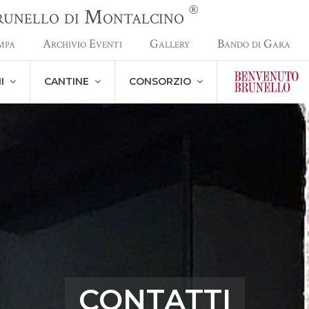
®
Brunello di Montalcino
mpa
Archivio Eventi
Gallery
Bando di Gara
NI
CANTINE
CONSORZIO
CONTATTI