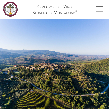
Consorzio del Vino
®
Brunello di Montalcino