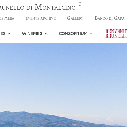
®
Brunello di Montalcino
ss Area
events archive
Gallery
Bando di Gara
NES
WINERIES
CONSORTIUM