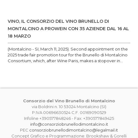
VINO, IL CONSORZIO DEL VINO BRUNELLO DI
MONTALCINO A PROWEIN CON 35 AZIENDE DAL 16 AL
18 MARZO
(Montalcino - SI, March 11, 2025). Second appointment on the
2025 trade fair promotion tour for the Brunello di Montalcino
Consortium, which, after Wine Paris, makes a stopover in...
Consorzio del Vino Brunello di Montalcino
via Boldrini n. 10 53024 Montalcino (SI)
P.IVA 00696630524 C.F. 00169090529
Infoline +390577848246 - Fax: +390577849425
info@consorziobrunellodimontalcino.it
PEC
consorziobrunellodimontalcino@legalmail.it
Concept Grafico e Programmazione: Brookshaw & Gorelli