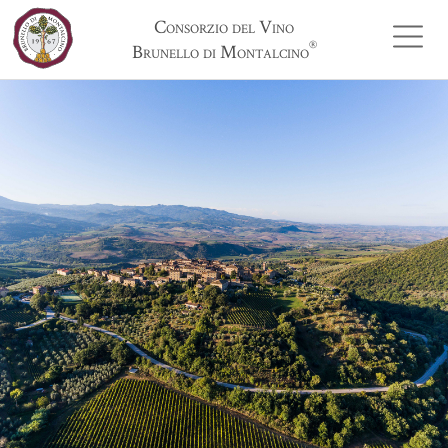
Consorzio del Vino
®
Brunello di Montalcino