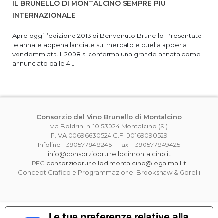
IL BRUNELLO DI MONTALCINO SEMPRE PIÙ
INTERNAZIONALE
Apre oggi l’edizione 2013 di Benvenuto Brunello. Presentate
le annate appena lanciate sul mercato e quella appena
vendemmiata. Il 2008 si conferma una grande annata come
annunciato dalle 4...
Consorzio del Vino Brunello di Montalcino
via Boldrini n. 10 53024 Montalcino (SI)
P.IVA 00696630524 C.F. 00169090529
Infoline +390577848246 - Fax: +390577849425
info@consorziobrunellodimontalcino.it
PEC
consorziobrunellodimontalcino@legalmail.it
Concept Grafico e Programmazione: Brookshaw & Gorelli
Le tue preferenze relative alla