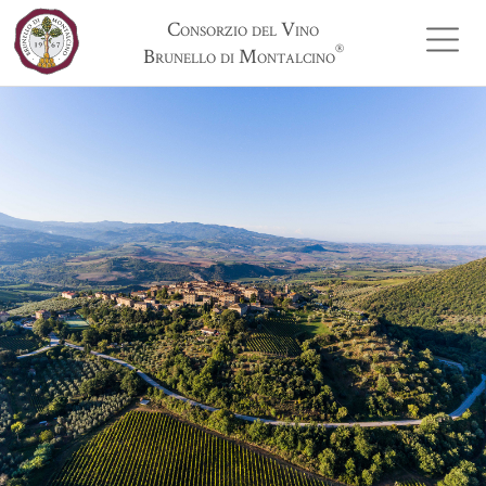
Consorzio del Vino
®
Brunello di Montalcino