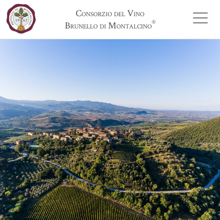
Consorzio del Vino
®
Brunello di Montalcino