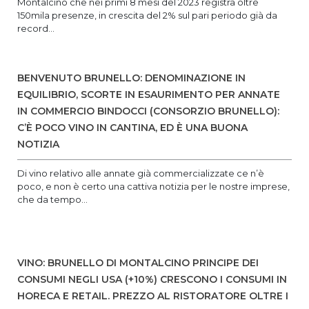
Montalcino che nei primi 8 mesi del 2023 registra oltre
150mila presenze, in crescita del 2% sul pari periodo già da
record...
BENVENUTO BRUNELLO: DENOMINAZIONE IN
EQUILIBRIO, SCORTE IN ESAURIMENTO PER ANNATE
IN COMMERCIO BINDOCCI (CONSORZIO BRUNELLO):
C’È POCO VINO IN CANTINA, ED È UNA BUONA
NOTIZIA
Di vino relativo alle annate già commercializzate ce n’è
poco, e non è certo una cattiva notizia per le nostre imprese,
che da tempo...
VINO: BRUNELLO DI MONTALCINO PRINCIPE DEI
CONSUMI NEGLI USA (+10%) CRESCONO I CONSUMI IN
HORECA E RETAIL. PREZZO AL RISTORATORE OLTRE I