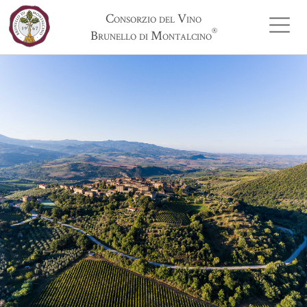
Consorzio del Vino
®
Brunello di Montalcino