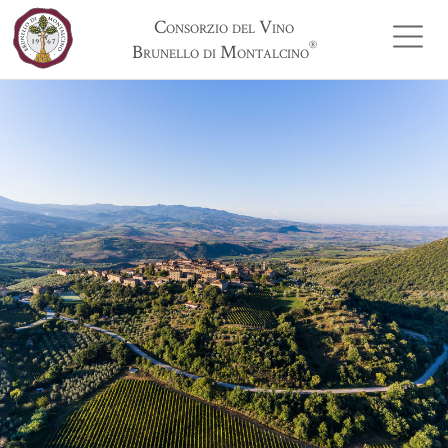
Consorzio del Vino
®
Brunello di Montalcino