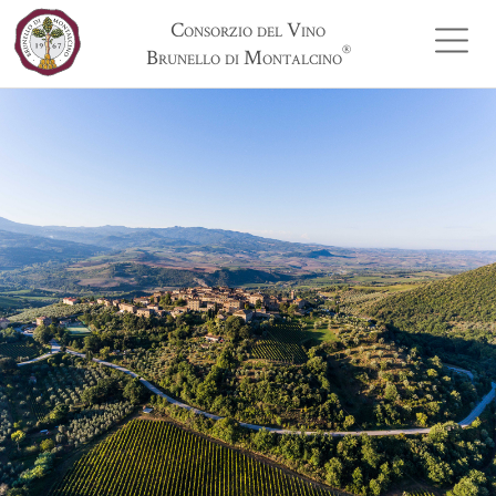
Consorzio del Vino
®
Brunello di Montalcino