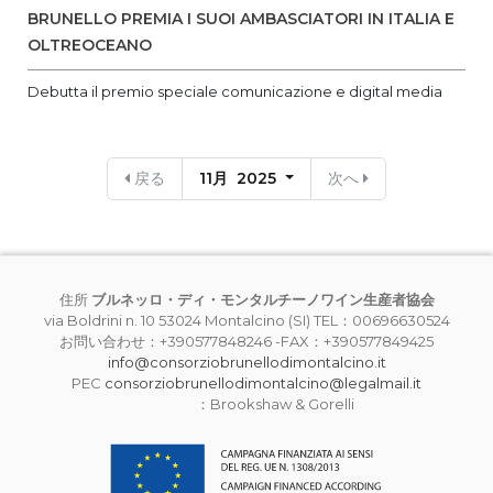
BRUNELLO PREMIA I SUOI AMBASCIATORI IN ITALIA E
OLTREOCEANO
Debutta il premio speciale comunicazione e digital media
戻る
11月 2025
次へ
住所
ブルネッロ・ディ・モンタルチーノワイン生産者協会
via Boldrini n. 10 53024 Montalcino (SI) TEL：00696630524
お問い合わせ：+390577848246 -FAX：+390577849425
info@consorziobrunellodimontalcino.it
PEC
consorziobrunellodimontalcino@legalmail.it
：Brookshaw & Gorelli