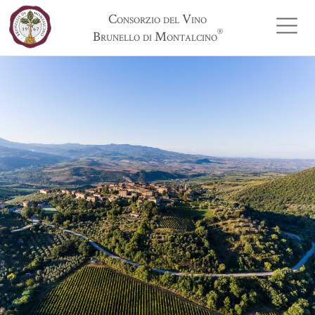
Consorzio del Vino
®
Brunello di Montalcino