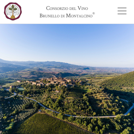
Consorzio del Vino
®
Brunello di Montalcino