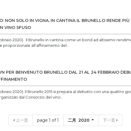
: NON SOLO IN VIGNA, IN CANTINA IL BRUNELLO RENDE PIÙ 
IN VINO SFUSO
febbraio 2020). Il Brunello in cantina come un bond ad altissimo rendim
 proporzionale all’affinamento del...
N PER BENVENUTO BRUNELLO DAL 21 AL 24 FEBBRAIO DEB
AFFINAMENTO
ebbraio 2020). Il Brunello 2015 si prepara al debutto con una quattro gior
ganizzati dal Consorzio del vino...
上一页
page 1 of 1
二月 2020
下一页