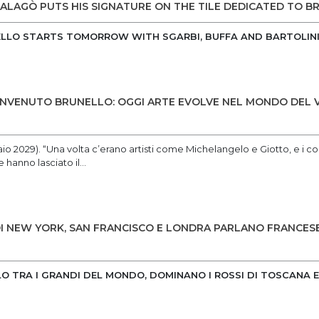
MALAGÒ PUTS HIS SIGNATURE ON THE TILE DEDICATED TO 
LLO STARTS TOMORROW WITH SGARBI, BUFFA AND BARTOLIN
BENVENUTO BRUNELLO: OGGI ARTE EVOLVE NEL MONDO DEL V
aio 2029). “Una volta c’erano artisti come Michelangelo e Giotto, e i co
 hanno lasciato il...
 DI NEW YORK, SAN FRANCISCO E LONDRA PARLANO FRANCES
O TRA I GRANDI DEL MONDO, DOMINANO I ROSSI DI TOSCANA 