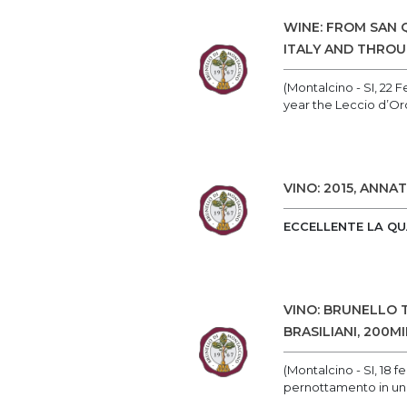
WINE: FROM SAN Q
ITALY AND THRO
(Montalcino - SI, 22 
year the Leccio d’Oro,
VINO: 2015, ANN
ECCELLENTE LA QUA
VINO: BRUNELLO T
BRASILIANI, 200M
(Montalcino - SI, 18 f
pernottamento in un 