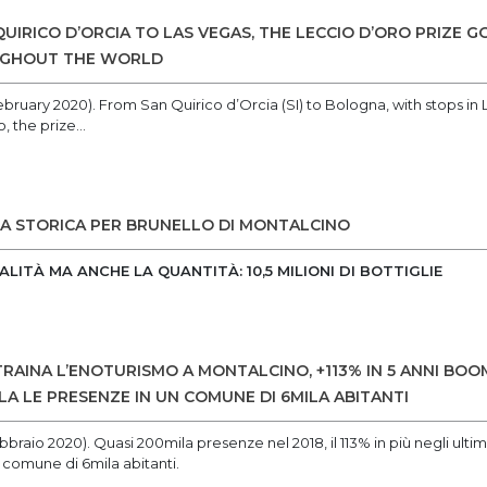
UIRICO D’ORCIA TO LAS VEGAS, THE LECCIO D’ORO PRIZE 
UGHOUT THE WORLD
February 2020). From San Quirico d’Orcia (SI) to Bologna, with stops in
 the prize...
ATA STORICA PER BRUNELLO DI MONTALCINO
LITÀ MA ANCHE LA QUANTITÀ: 10,5 MILIONI DI BOTTIGLIE
RAINA L’ENOTURISMO A MONTALCINO, +113% IN 5 ANNI BOOM
ILA LE PRESENZE IN UN COMUNE DI 6MILA ABITANTI
ebbraio 2020). Quasi 200mila presenze nel 2018, il 113% in più negli ultimi
comune di 6mila abitanti.