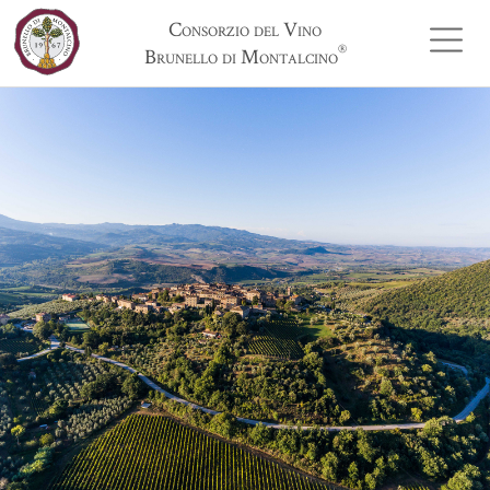
Consorzio del Vino
®
Brunello di Montalcino