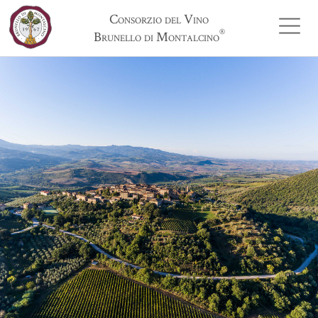
Consorzio del Vino
®
Brunello di Montalcino