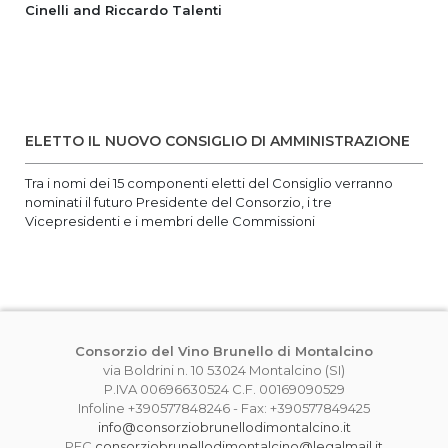
Cinelli and Riccardo Talenti
ELETTO IL NUOVO CONSIGLIO DI AMMINISTRAZIONE
Tra i nomi dei 15 componenti eletti del Consiglio verranno
nominati il futuro Presidente del Consorzio, i tre
Vicepresidenti e i membri delle Commissioni
Consorzio del Vino Brunello di Montalcino
via Boldrini n. 10 53024 Montalcino (SI)
P.IVA 00696630524 C.F. 00169090529
Infoline +390577848246 - Fax: +390577849425
info@consorziobrunellodimontalcino.it
PEC
consorziobrunellodimontalcino@legalmail.it