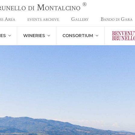
®
Brunello di Montalcino
ss Area
events archive
Gallery
Bando di Gara
NES
WINERIES
CONSORTIUM