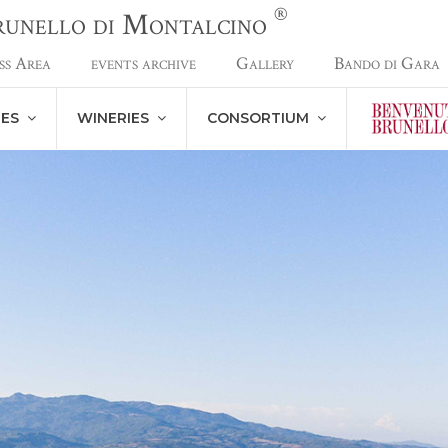
®
Brunello di Montalcino
ss Area
events archive
Gallery
Bando di Gara
NES
WINERIES
CONSORTIUM