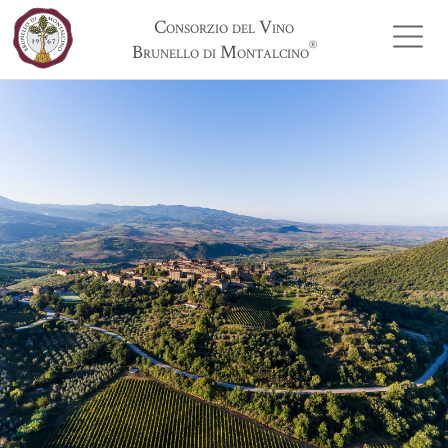
Consorzio del Vino
®
Brunello di Montalcino