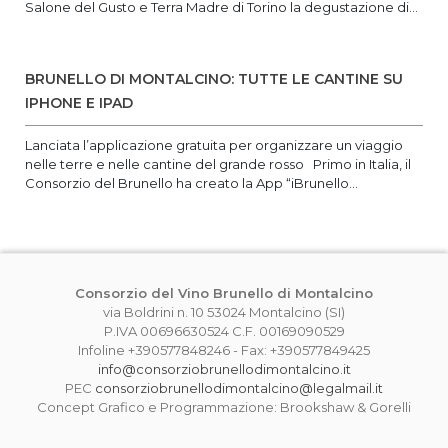
Salone del Gusto e Terra Madre di Torino la degustazione di...
BRUNELLO DI MONTALCINO: TUTTE LE CANTINE SU
IPHONE E IPAD
Lanciata l’applicazione gratuita per organizzare un viaggio
nelle terre e nelle cantine del grande rosso Primo in Italia, il
Consorzio del Brunello ha creato la App “iBrunello...
Consorzio del Vino Brunello di Montalcino
via Boldrini n. 10 53024 Montalcino (SI)
P.IVA 00696630524 C.F. 00169090529
Infoline +390577848246 - Fax: +390577849425
info@consorziobrunellodimontalcino.it
PEC
consorziobrunellodimontalcino@legalmail.it
Concept Grafico e Programmazione: Brookshaw & Gorelli