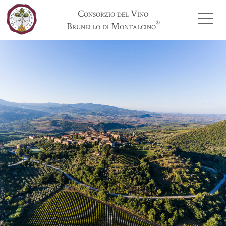
Consorzio del Vino
®
Brunello di Montalcino