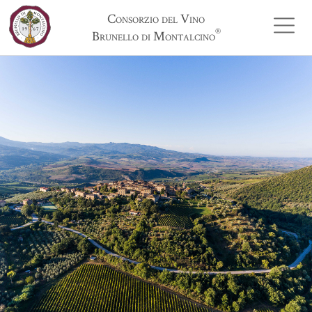
Consorzio del Vino
®
Brunello di Montalcino