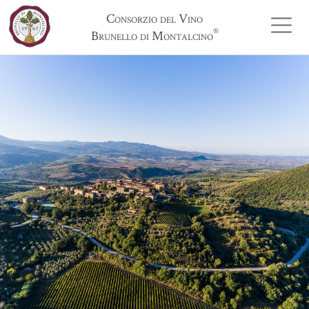
Consorzio del Vino
®
Brunello di Montalcino