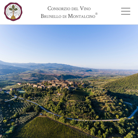
Consorzio del Vino
®
Brunello di Montalcino