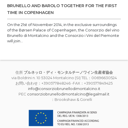
BRUNELLO AND BAROLO TOGETHER FOR THE FIRST
TIME IN COPENHAGEN
On the 21st of November 2014, in the exclusive surroundings
of the Børsen Palace of Copenhagen, the Consorzio del vino
Brunello di Montalcino and the Consorzio i Vini del Piemonte
will join...
住所
ブルネッロ・ディ・モンタルチーノワイン生産者協会
via Boldrini n. 10 53024 Montalcino (SI) TEL：00696630524
お問い合わせ：+390577848246 -FAX：+390577849425
info@consorziobrunellodimontalcino.it
PEC
consorziobrunellodimontalcino@legalmail.it
：Brookshaw & Gorelli