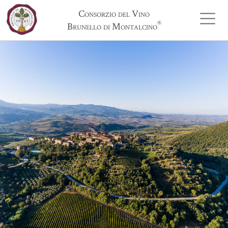
Consorzio del Vino
®
Brunello di Montalcino