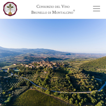
Consorzio del Vino
®
Brunello di Montalcino