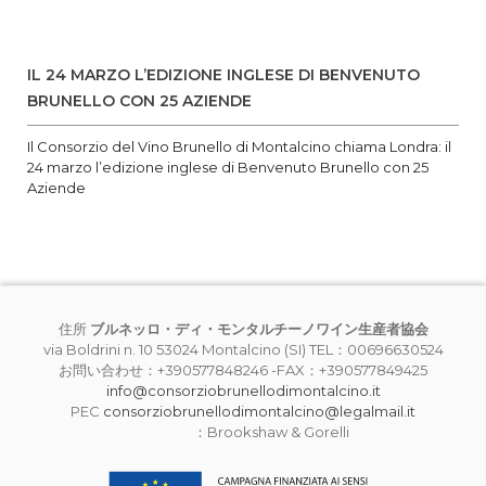
IL 24 MARZO L’EDIZIONE INGLESE DI BENVENUTO
BRUNELLO CON 25 AZIENDE
Il Consorzio del Vino Brunello di Montalcino chiama Londra: il
24 marzo l’edizione inglese di Benvenuto Brunello con 25
Aziende
住所
ブルネッロ・ディ・モンタルチーノワイン生産者協会
via Boldrini n. 10 53024 Montalcino (SI) TEL：00696630524
お問い合わせ：+390577848246 -FAX：+390577849425
info@consorziobrunellodimontalcino.it
PEC
consorziobrunellodimontalcino@legalmail.it
：Brookshaw & Gorelli