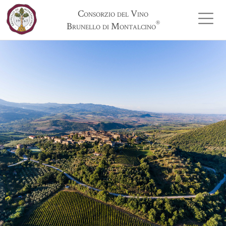
Consorzio del Vino
®
Brunello di Montalcino