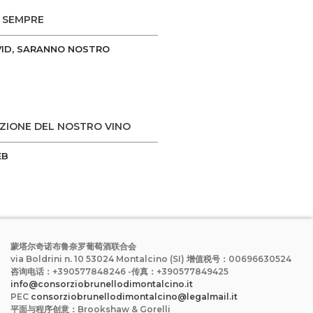
I SEMPRE
OVID, SARANNO NOSTRO
AZIONE DEL NOSTRO VINO
EB
蒙塔尔奇诺布鲁奈罗葡萄酒联合会
via Boldrini n. 10 53024 Montalcino (SI) 增值税号：00696630524
咨询电话：+390577848246 -传真：+390577849425
info@consorziobrunellodimontalcino.it
PEC
consorziobrunellodimontalcino@legalmail.it
平面与程序创意：Brookshaw & Gorelli