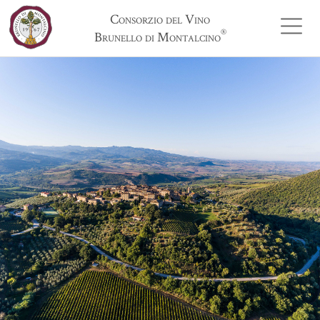
Consorzio del Vino
®
Brunello di Montalcino