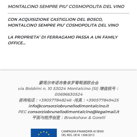
MONTALCINO SEMPRE PIU’ COSMOPOLITA DEL VINO
CON ACQUISIZIONE CASTIGLION DEL BOSCO,
MONTALCINO SEMPRE PIU’ COSMOPOLITA DEL VINO
LA PROPRIETA’ DI FERRAGAMO PASSA A UN FAMILY
OFFICE...
蒙塔尔奇诺布鲁奈罗葡萄酒联合会
via Boldrini n. 10 53024 Montalcino (SI) 增值税号：
00696630524
咨询电话：+390577848246 -传真：+390577849425
info@consorziobrunellodimontalcino.it
PEC
consorziobrunellodimontalcino@legalmail.it
平面与程序创意：Brookshaw & Gorelli