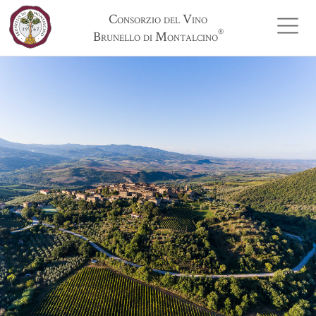
Consorzio del Vino
®
Brunello di Montalcino