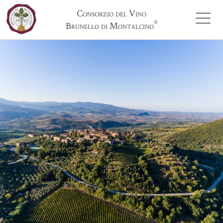
Consorzio del Vino
®
Brunello di Montalcino