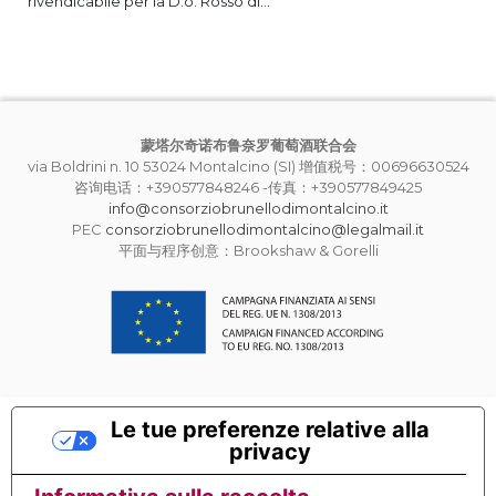
rivendicabile per la D.o. Rosso di...
蒙塔尔奇诺布鲁奈罗葡萄酒联合会
via Boldrini n. 10 53024 Montalcino (SI) 增值税号：00696630524
咨询电话：+390577848246 -传真：+390577849425
info@consorziobrunellodimontalcino.it
PEC
consorziobrunellodimontalcino@legalmail.it
平面与程序创意：Brookshaw & Gorelli
Le tue preferenze relative alla
privacy