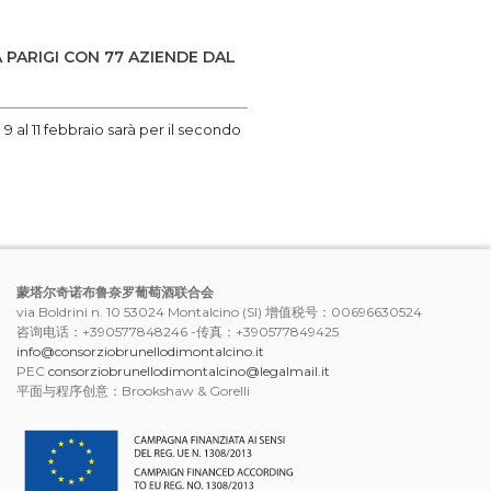
PARIGI CON 77 AZIENDE DAL
9 al 11 febbraio sarà per il secondo
蒙塔尔奇诺布鲁奈罗葡萄酒联合会
via Boldrini n. 10 53024 Montalcino (SI) 增值税号：00696630524
咨询电话：+390577848246 -传真：+390577849425
info@consorziobrunellodimontalcino.it
PEC
consorziobrunellodimontalcino@legalmail.it
平面与程序创意：Brookshaw & Gorelli