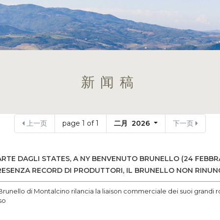
新闻稿
上一页
page 1 of 1
二月 2026
下一页
RTE DAGLI STATES, A NY BENVENUTO BRUNELLO (24 FEBBRAI
ESENZA RECORD DI PRODUTTORI, IL BRUNELLO NON RINUNC
Brunello di Montalcino rilancia la liaison commerciale dei suoi grandi ros
so