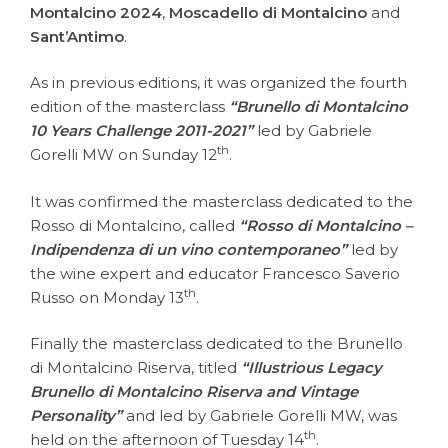
Montalcino 2024
,
Moscadello di Montalcino
and
Sant’Antimo
.
As in previous editions, it was organized the fourth
edition of the masterclass
“Brunello di Montalcino
10 Years Challenge 2011-2021”
led by
Gabriele
th
Gorelli MW on Sunday 12
.
It was confirmed the masterclass dedicated to the
Rosso di Montalcino, called
“Rosso di Montalcino –
Indipendenza di un vino contemporaneo”
led by
the wine expert and educator Francesco Saverio
th
Russo on Monday 13
.
Finally the masterclass dedicated to the Brunello
di Montalcino Riserva, titled
“Illustrious Legacy
Brunello di Montalcino Riserva and Vintage
Personality”
and led by Gabriele Gorelli MW, was
th
held on the afternoon of Tuesday 14
.