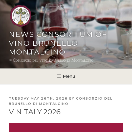
Skip
to
content
NEWS CONSORTIUM OF
VINO BRUNELLO
MONTALCINO
© Consorzio del vino Brunello di Montalcino
Menu
POSTED
TUESDAY MAY 26TH, 2026
BY
CONSORZIO DEL
ON
BRUNELLO DI MONTALCINO
VINITALY 2026