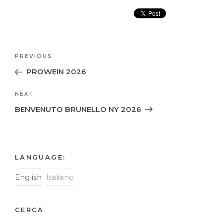
Post
Previous
PREVIOUS
navigation
Post
PROWEIN 2026
Next
NEXT
Post
BENVENUTO BRUNELLO NY 2026
LANGUAGE:
English
Italiano
CERCA